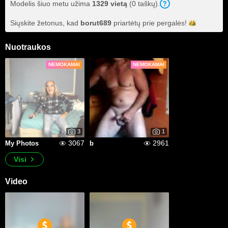
Modelis šiuo metu užima
1329 vietą
(0 taškų).
Siųskite žetonus, kad
borut689
priartėtų prie
pergalės!
Nuotraukos
NEMOKAMAI
NEMOKAMAI
3
1
3067
2961
My Photos
b
Visi
Video