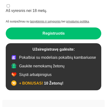
Aš vyresnis nei 18 metų.
Aš susipažinau su
taisyklėmis ir sąlygomis
bei
privatumo politika
.
Registruotis
Užsiregistravę galėsite:
Pokalbiai su modeliais pokalbių kambariuose
Gaukite nemokamų žetonų
Siųsti arbatpinigius
+ BONUSAS!
10 Žetonų!
Analas