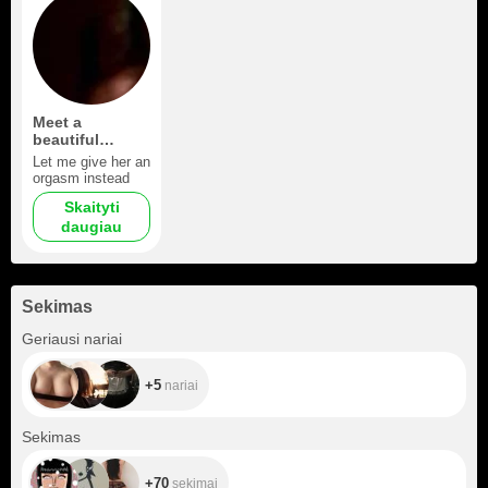
Meet a
beautiful
woman
Let me give her an
orgasm instead
Skaityti
daugiau
Sekimas
+5
Geriausi nariai
+5
nariai
+70
Sekimas
+70
sekimai