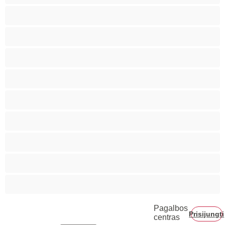
Biseksualas
Didelis penis
Geriausi Privačiam pokalbiui
Gėjus
Koledžas
Lokiai
Poros
Raumeningos
Tradicinė
Pagalbos
Prisijungti
centras