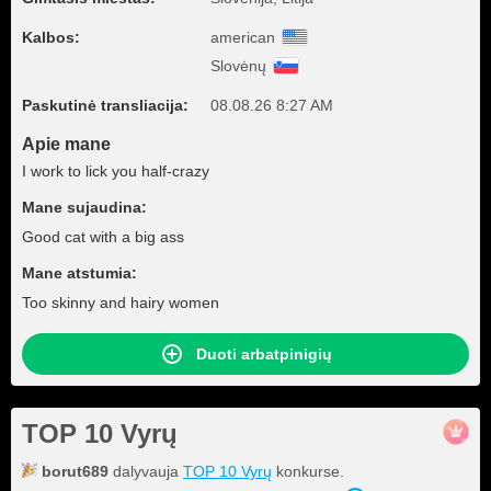
Kalbos:
american
Slovėnų
Paskutinė transliacija:
08.08.26 8:27 AM
Apie mane
I work to lick you half-crazy
Mane sujaudina:
Good cat with a big ass
Mane atstumia:
Too skinny and hairy women
Duoti arbatpinigių
TOP 10 Vyrų
borut689
dalyvauja
TOP 10 Vyrų
konkurse.