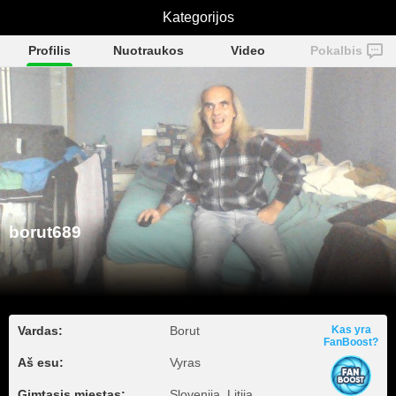
Kategorijos
borut689
Profilis
Nuotraukos
Video
Pokalbis
borut689
Vardas:
Borut
Kas yra
FanBoost?
Aš esu:
Vyras
Gimtasis miestas:
Slovenija, Litija