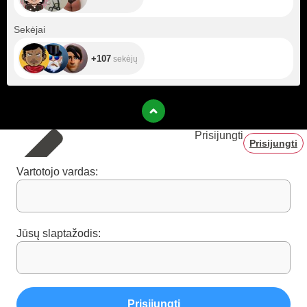
+107
Sekėjai
+107
sekėjų
Prisijungti
Prisijungti
Vartotojo vardas:
Jūsų slaptažodis:
Prisijungti