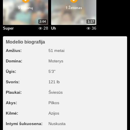
5 Žetonų
1 Žetonas
2:04
1:17
28
36
Super
Uh
Modelio biografija
Amžius:
51 metai
Domina:
Moterys
Ūgis:
5'3"
Svoris:
121 lb
Plaukai:
Šviesūs
Akys:
Pilkos
Kilmė:
Azijos
Intymi šukuosena:
Nuskusta