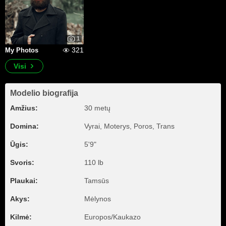
1
321
My Photos
Visi
Modelio biografija
Amžius:
30 metų
Domina:
Vyrai, Moterys, Poros, Trans
Ūgis:
5'9"
Svoris:
110 lb
Plaukai:
Tamsūs
Akys:
Mėlynos
Kilmė:
Europos/Kaukazo