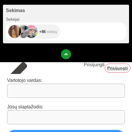
Sekimas
+86
Sekėjai
+86
sekėjų
Prisijungti
Prisijungti
Vartotojo vardas:
Jūsų slaptažodis: