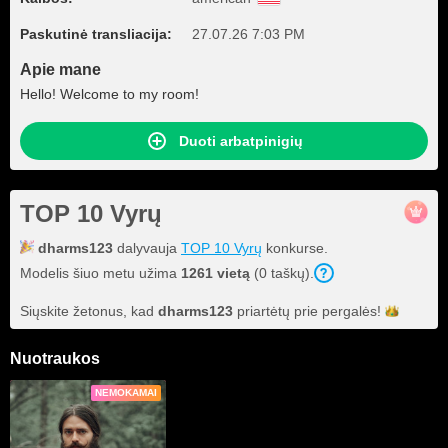
Paskutinė transliacija:
27.07.26 7:03 PM
Apie mane
Hello! Welcome to my room!
Duoti arbatpinigių
TOP 10 Vyrų
dharms123
dalyvauja
TOP 10 Vyrų
konkurse.
Modelis šiuo metu užima
1261 vietą
(0 taškų).
Siųskite žetonus, kad
dharms123
priartėtų prie
pergalės!
Nuotraukos
NEMOKAMAI