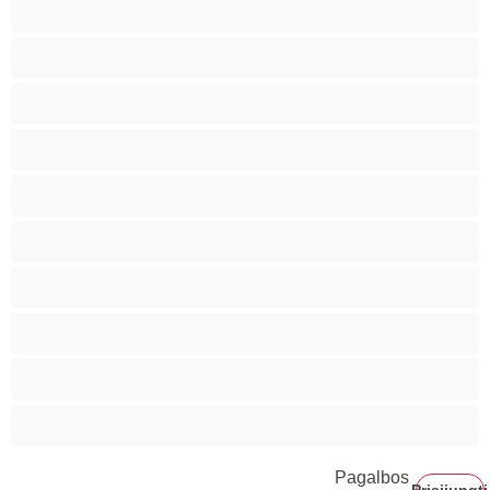
Analas
Biseksualas
Didelis penis
Geriausi Privačiam pokalbiui
Gėjus
Koledžas
Lokiai
Poros
Raumeningos
Tradicinė
Pagalbos