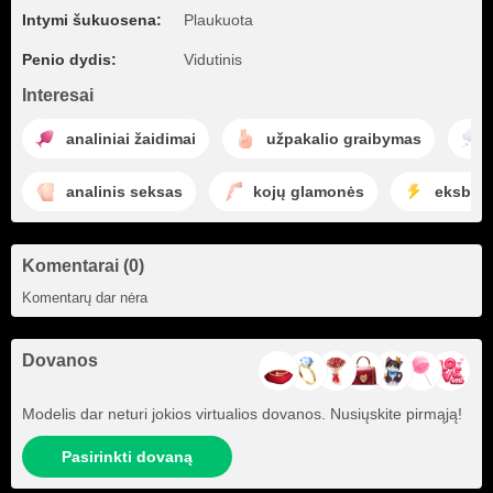
Intymi šukuosena:
Plaukuota
Penio dydis:
Vidutinis
Interesai
analiniai žaidimai
užpakalio graibymas
analinis seksas
kojų glamonės
eksbici
Komentarai (0)
Komentarų dar nėra
Dovanos
Modelis dar neturi jokios virtualios dovanos. Nusiųskite pirmąją!
Pasirinkti dovaną