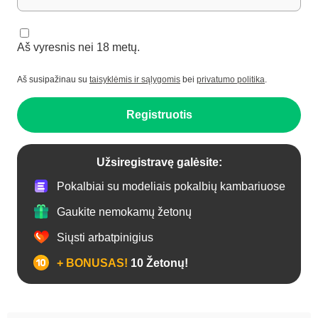
Aš vyresnis nei 18 metų.
Aš susipažinau su
taisyklėmis ir sąlygomis
bei
privatumo politika
.
Registruotis
Užsiregistravę galėsite:
Pokalbiai su modeliais pokalbių kambariuose
Gaukite nemokamų žetonų
Siųsti arbatpinigius
+ BONUSAS!
10 Žetonų!