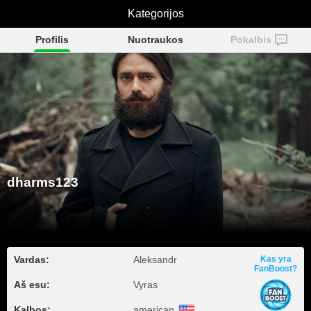
Kategorijos
dharms123
Profilis
Nuotraukos
Pokalbis
dharms123
Vardas:
Aleksandr
Kas yra
FanBoost?
Aš esu:
Vyras
Kalbos:
american