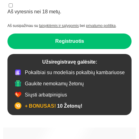
Aš vyresnis nei 18 metų.
Aš susipažinau su
taisyklėmis ir sąlygomis
bei
privatumo politika
.
Registruotis
Užsiregistravę galėsite:
Pokalbiai su modeliais pokalbių kambariuose
Gaukite nemokamų žetonų
Siųsti arbatpinigius
+ BONUSAS!
10 Žetonų!
Analas