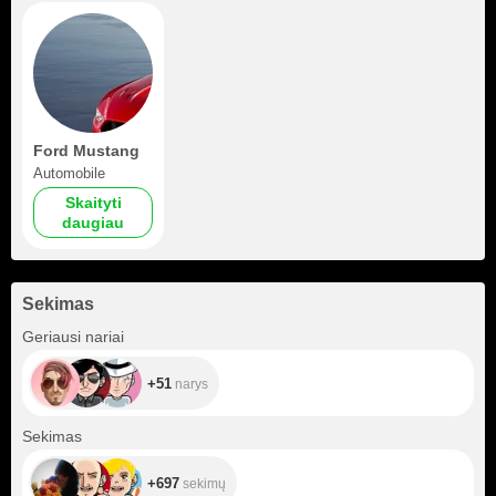
Ford Mustang
Automobile
Skaityti
daugiau
Sekimas
+51
Geriausi nariai
+51
narys
+697
Sekimas
+697
sekimų