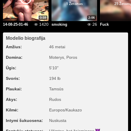
1 Žetonas
25 Žeton
0:59
2:06
1420
26
14-08-25-01-46
smoking
Fuck
Modelio biografija
Amžius:
46 metai
Domina:
Moterys, Poros
Ūgis:
5'10"
Svoris:
194 lb
Plaukai:
Tamsūs
Akys:
Rudos
Kilmė:
Europos/Kaukazo
Intymi šukuosena:
Nuskusta