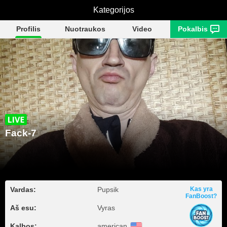
Kategorijos
Fack-7
Profilis
Nuotraukos
Video
Pokalbis
Fack-7
Vardas:
Pupsik
Kas yra
FanBoost?
Aš esu:
Vyras
Kalbos:
american