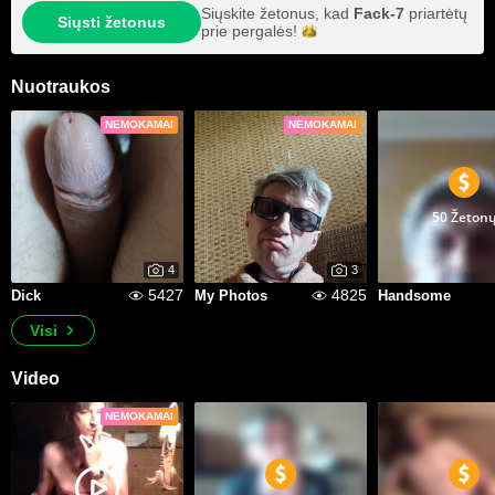
Siųskite žetonus, kad
Fack-7
priartėtų
Siųsti žetonus
prie
pergalės!
Nuotraukos
NEMOKAMAI
NEMOKAMAI
50 Žeton
4
3
5427
4825
Dick
My Photos
Handsome
Visi
Video
NEMOKAMAI