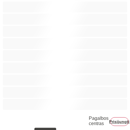
Biseksualas
Didelis penis
Geriausi Privačiam pokalbiui
Gėjus
Koledžas
Lokiai
Poros
Raumeningos
Tradicinė
Pagalbos
Prisijungti
centras