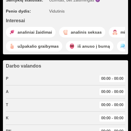
Santykių statusas:
Užimtas, bet
žaismingas
Penio dydis:
Vidutinis
Interesai
analiniai žaidimai
analinis seksas
mine
užpakalio graibymas
iš anuso į burną
b
Darbo valandos
P
00:00 - 00:00
A
00:00 - 00:00
T
00:00 - 00:00
K
00:00 - 00:00