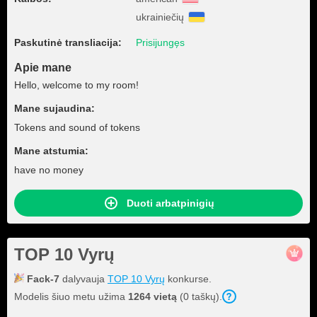
ukrainiečių
Paskutinė transliacija:
Prisijungęs
Apie mane
Hello, welcome to my room!
Mane sujaudina:
Tokens and sound of tokens
Mane atstumia:
have no money
Duoti arbatpinigių
TOP 10 Vyrų
Fack-7
dalyvauja
TOP 10 Vyrų
konkurse.
Modelis šiuo metu užima
1264 vietą
(0 taškų).