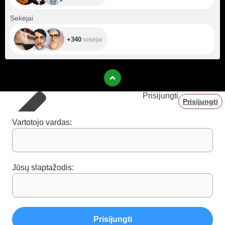
+340
Sekėjai
+340
sekėjai
Prisijungti
Prisijungti
Vartotojo vardas:
Jūsų slaptažodis:
Prisijungti