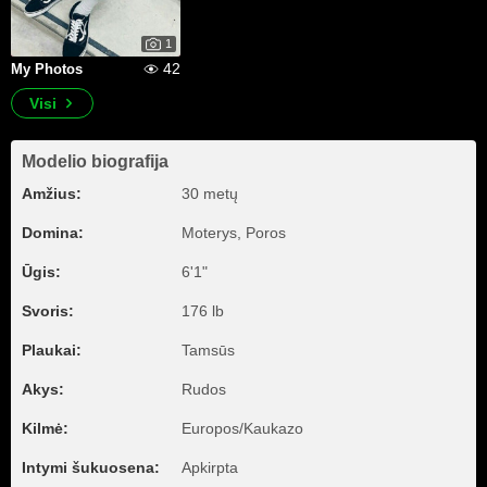
1
42
My Photos
Visi
Modelio biografija
Amžius:
30 metų
Domina:
Moterys, Poros
Ūgis:
6'1"
Svoris:
176 lb
Plaukai:
Tamsūs
Akys:
Rudos
Kilmė:
Europos/Kaukazo
Intymi šukuosena:
Apkirpta