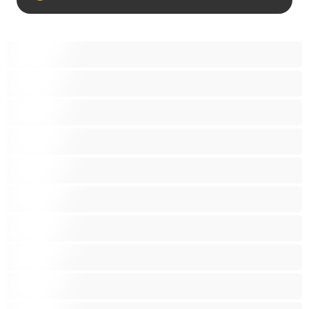
Analas
Biseksualas
Didelis penis
Geriausi Privačiam pokalbiui
Gėjus
Koledžas
Lokiai
Poros
Raumeningos
Tradicinė