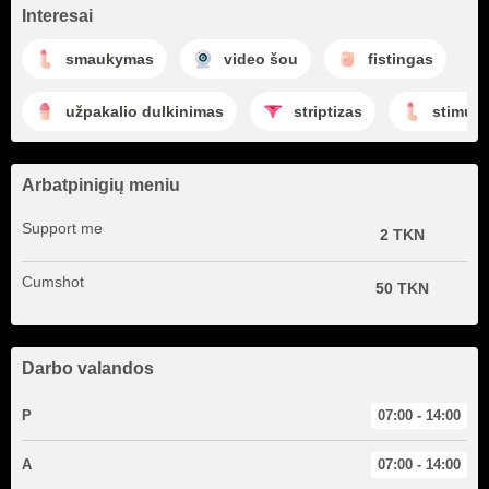
Interesai
smaukymas
video šou
fistingas
užpakalio dulkinimas
striptizas
stimuli
Arbatpinigių meniu
Support me
2 TKN
Cumshot
50 TKN
Darbo valandos
P
07:00 - 14:00
A
07:00 - 14:00