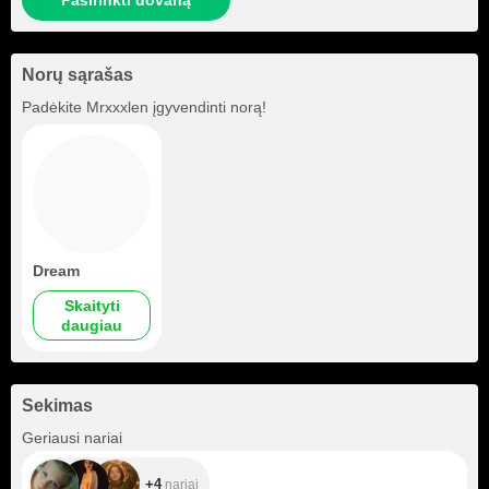
Pasirinkti dovaną
Norų sąrašas
Padėkite
Mrxxxlen
įgyvendinti norą!
Dream
Skaityti
daugiau
Sekimas
+4
Geriausi nariai
+4
nariai