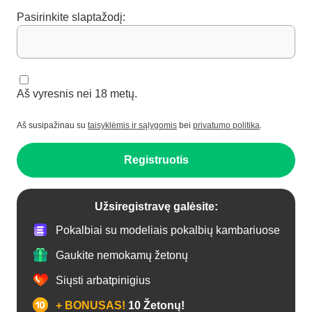
Pasirinkite slaptažodį:
Aš vyresnis nei 18 metų.
Aš susipažinau su
taisyklėmis ir sąlygomis
bei
privatumo politika
.
Registruotis
Užsiregistravę galėsite:
Pokalbiai su modeliais pokalbių kambariuose
Gaukite nemokamų žetonų
Siųsti arbatpinigius
+ BONUSAS!
10 Žetonų!