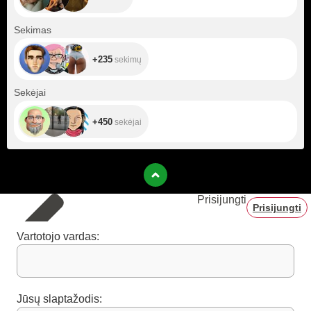
+235
Sekimas
+235
sekimų
+450
Sekėjai
+450
sekėjai
Prisijungti
Prisijungti
Vartotojo vardas:
Jūsų slaptažodis: