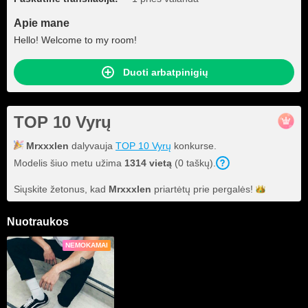
Apie mane
Hello! Welcome to my room!
Duoti arbatpinigių
TOP 10 Vyrų
Mrxxxlen
dalyvauja
TOP 10 Vyrų
konkurse.
Modelis šiuo metu užima
1314 vietą
(0 taškų).
Siųskite žetonus, kad
Mrxxxlen
priartėtų prie
pergalės!
Nuotraukos
NEMOKAMAI