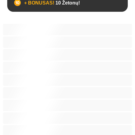
+ BONUSAS!
10 Žetonų!
Analas
Biseksualas
Didelis penis
Geriausi Privačiam pokalbiui
Gėjus
Koledžas
Lokiai
Poros
Raumeningos