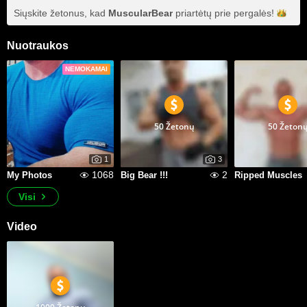
Siųskite žetonus, kad
MuscularBear
priartėtų prie
pergalės!
Nuotraukos
NEMOKAMAI
50 Žetonų
50 Žeton
1
3
1068
2
My Photos
Big Bear !!!
Ripped Muscles
Visi
Video