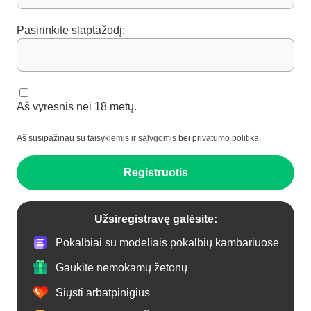
Pasirinkite slaptažodį:
Aš vyresnis nei 18 metų.
Aš susipažinau su
taisyklėmis ir sąlygomis
bei
privatumo politika
.
Registruotis
Užsiregistravę galėsite:
Pokalbiai su modeliais pokalbių kambariuose
Gaukite nemokamų žetonų
Siųsti arbatpinigius