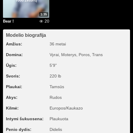
1000 Žetonų
1:35
20
Bear !
Modelio biografija
Amžius:
36 metai
Domina:
Vyrai, Moterys, Poros, Trans
Ūgis:
5'9"
Svoris:
220 lb
Plaukai:
Tamsūs
Akys:
Rudos
Kilmė:
Europos/Kaukazo
Intymi šukuosena:
Plaukuota
Penio dydis:
Didelis