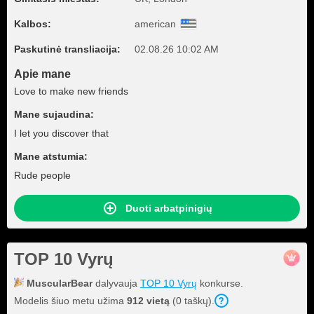
Kalbos:
american
Paskutinė transliacija:
02.08.26 10:02 AM
Apie mane
Love to make new friends
Mane sujaudina:
I let you discover that
Mane atstumia:
Rude people
Duoti arbatpinigių
TOP 10 Vyrų
MuscularBear
dalyvauja
TOP 10 Vyrų
konkurse.
Modelis šiuo metu užima
912 vietą
(0 taškų).