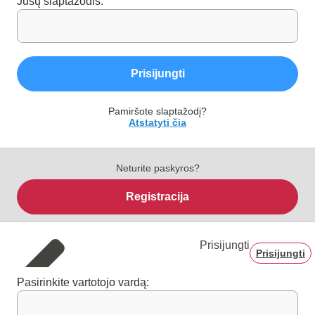
Jūsų slaptažodis:
Prisijungti
Pamiršote slaptažodį?
Atstatyti čia
Neturite paskyros?
Registracija
Prisijungti
Prisijungti
Pasirinkite vartotojo vardą: