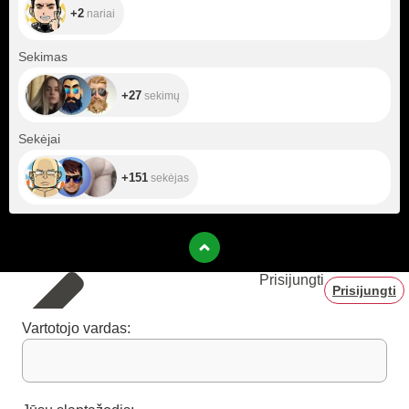
+2
nariai
+27
Sekimas
+27
sekimų
+151
Sekėjai
+151
sekėjas
Prisijungti
Prisijungti
Vartotojo vardas: