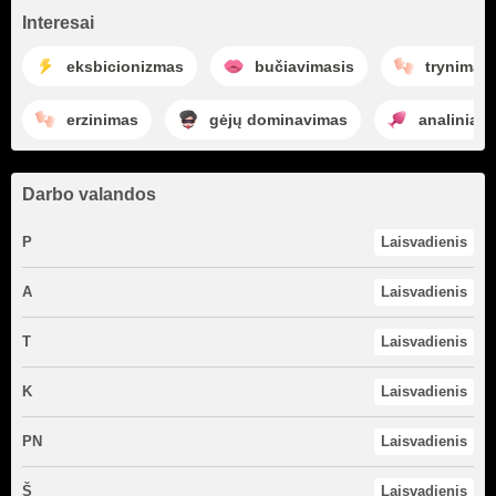
Interesai
eksbicionizmas
bučiavimasis
trynimas
erzinimas
gėjų dominavimas
analiniai 
Darbo valandos
P
Laisvadienis
A
Laisvadienis
T
Laisvadienis
K
Laisvadienis
PN
Laisvadienis
Š
Laisvadienis