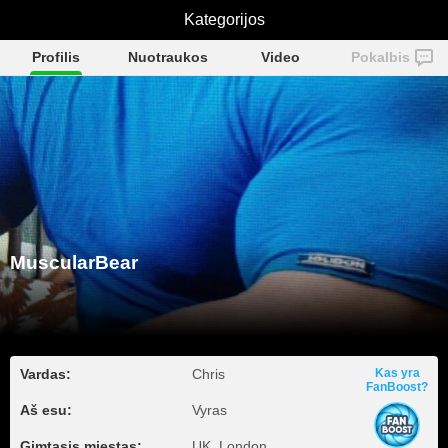
MuscularBear
Kategorijos
Profilis
Nuotraukos
Video
Pokalbis
MuscularBear
Vardas:
Chris
Kas yra
FanBoost?
Aš esu:
Vyras
Gimtasis miestas:
UK, London