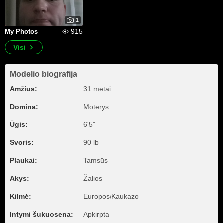
1
915
My Photos
Visi
Modelio biografija
Amžius:
31 metai
Domina:
Moterys
Ūgis:
6'5"
Svoris:
90 lb
Plaukai:
Tamsūs
Akys:
Žalios
Kilmė:
Europos/Kaukazo
Intymi šukuosena:
Apkirpta