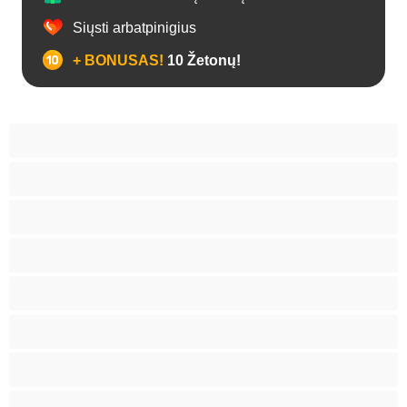
Siųsti arbatpinigius
+ BONUSAS!
10 Žetonų!
Analas
Biseksualas
Didelis penis
Geriausi Privačiam pokalbiui
Gėjus
Koledžas
Lokiai
Poros