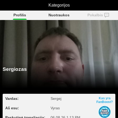
Kategorijos
Sergiozas
Profilis
Nuotraukos
Pokalbis
Sergiozas
Vardas:
Sergej
Kas yra
FanBoost?
Aš esu:
Vyras
Paskutinė transliacija:
06.08.26 1:13 PM