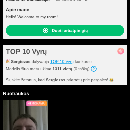
Apie mane
Hello! Welcome to my room!
Duoti arbatpinigių
TOP 10 Vyrų
Sergiozas
dalyvauja
TOP 10 Vyrų
konkurse.
Modelis šiuo metu užima
1311 vietą
(0 taškų).
Siųskite žetonus, kad
Sergiozas
priartėtų prie
pergalės!
Nuotraukos
NEMOKAMAI