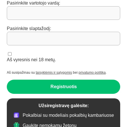
Pasirinkite vartotojo vardą:
Pasirinkite slaptažodį:
Aš vyresnis nei 18 metų.
Aš susipažinau su
taisyklėmis ir sąlygomis
bei
privatumo politika
.
Registruotis
Užsiregistravę galėsite:
Pokalbiai su modeliais pokalbių kambariuose
Gaukite nemokamų žetonų