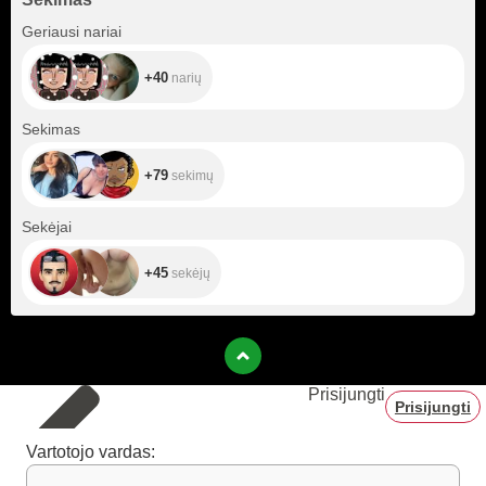
+40
Geriausi nariai
+40
narių
+79
Sekimas
+79
sekimų
+45
Sekėjai
+45
sekėjų
Prisijungti
Prisijungti
Vartotojo vardas: