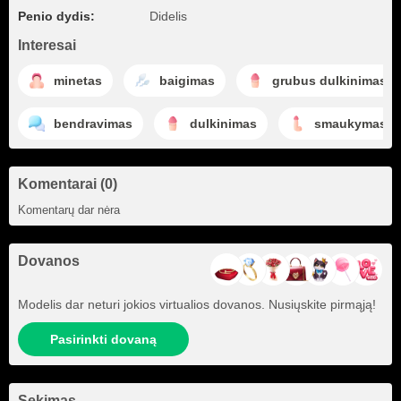
Penio dydis:
Didelis
Interesai
minetas
baigimas
grubus dulkinimas
bendravimas
dulkinimas
smaukymas
Komentarai (0)
Komentarų dar nėra
Dovanos
Modelis dar neturi jokios virtualios dovanos. Nusiųskite pirmąją!
Pasirinkti dovaną
Sekimas