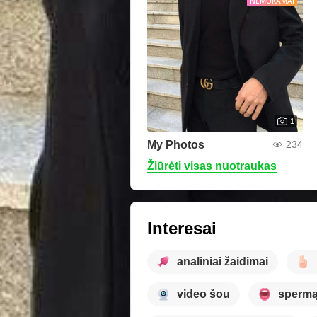
NEMOKAMAI
1
My Photos
234
Žiūrėti visas nuotraukas
Interesai
analiniai žaidimai
video šou
spermą