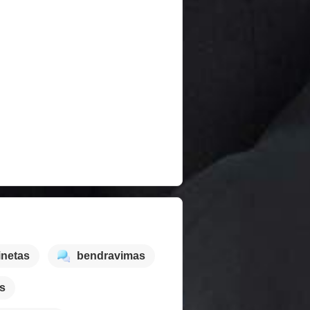
inetas
bendravimas
as