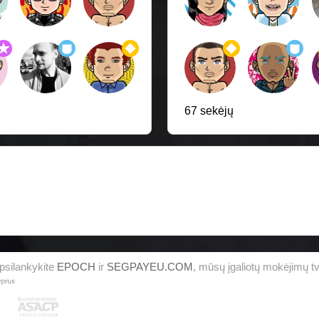
67 sekėjų
psilankykite
EPOCH
ir
SEGPAYEU.COM
, mūsų įgaliotų mokėjimų t