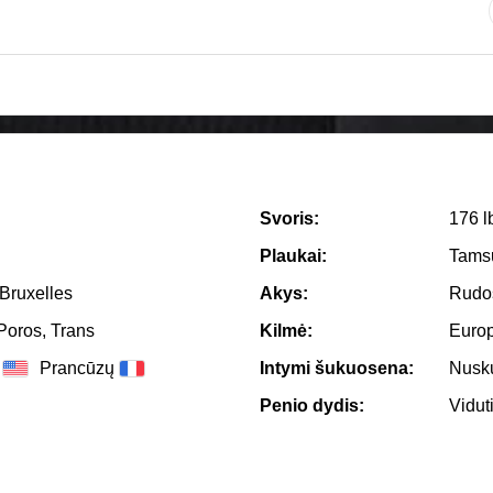
Svoris:
176 l
Plaukai:
Tams
Bruxelles
Akys:
Rudo
Poros, Trans
Kilmė:
Euro
Prancūzų
Intymi šukuosena:
Nusk
Penio dydis:
Vidut