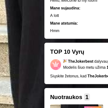
Hello, welcome to my room!
Mane sujaudina:
A lott
Mane atstumia:
Hmm
TOP 10 Vyrų
TheJokerbest
dalyvau
Modelis šiuo metu užima
Siųskite žetonus, kad
TheJokerb
Nuotraukos
1