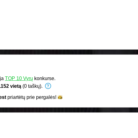
ja
TOP 10 Vyrų
konkurse.
1152 vietą
(0 taškų).
est
priartėtų prie
pergalės!