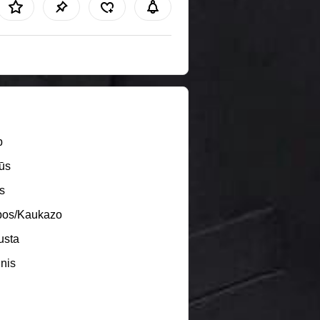
b
ūs
s
pos/Kaukazo
usta
inis