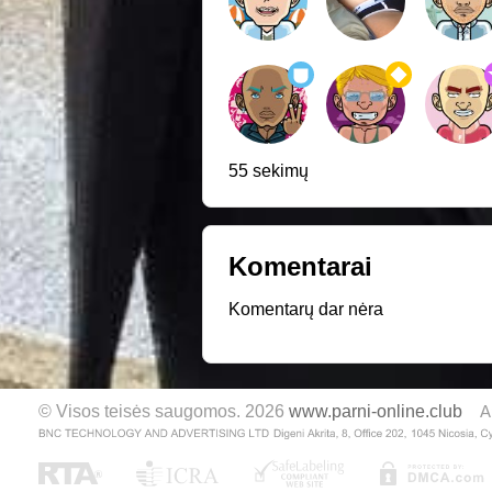
55 sekimų
Komentarai
Komentarų dar nėra
© Visos teisės saugomos. 2026
www.parni-online.club
A