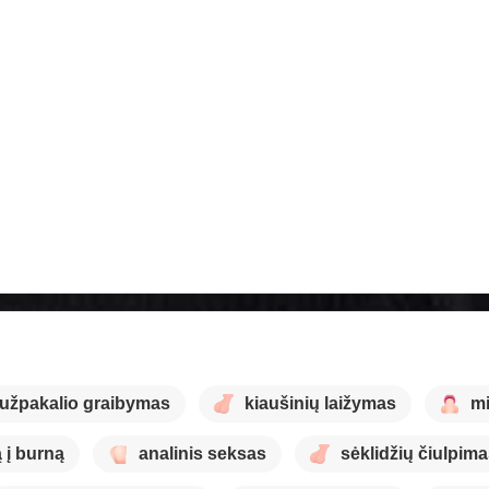
užpakalio graibymas
kiaušinių laižymas
m
 į burną
analinis seksas
sėklidžių čiulpim