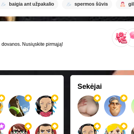
baigia ant užpakalio
spermos šūvis
gi
os dovanos. Nusiųskite pirmąją!
Sekėjai