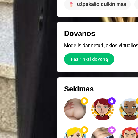
užpakalio dulkinimas
Dovanos
Modelis dar neturi jokios virtuali
Pasirinkti dovaną
Sekimas