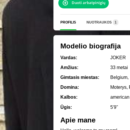
Duoti arbatpinigių
PROFILIS
NUOTRAUKOS
1
Modelio biografija
Vardas:
JOKER
Amžius:
33 metai
Gimtasis miestas:
Belgium, 
Domina:
Moterys, 
Kalbos:
american
Ūgis:
5'9"
Apie mane